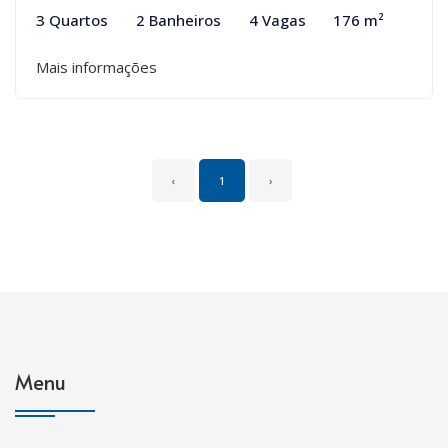
3 Quartos
2 Banheiros
4 Vagas
176 m²
Mais informações
‹
1
›
Menu