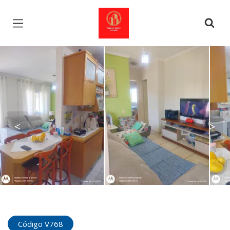
Página inicial
<
>
Código V768