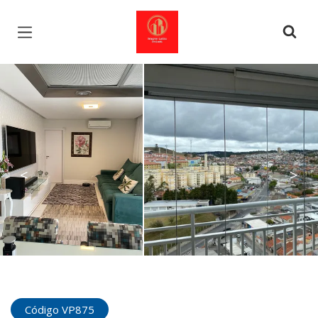
Página inicial
<
>
Código VP875