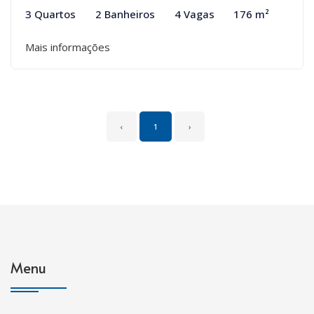
3 Quartos
2 Banheiros
4 Vagas
176 m²
Mais informações
‹
1
›
Menu