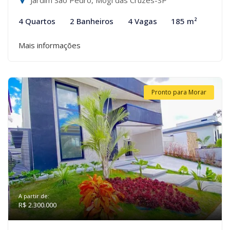
Jardim São Pedro, Mogi das Cruzes-SP
4 Quartos
2 Banheiros
4 Vagas
185 m²
Mais informações
Pronto para Morar
A partir de:
R$ 2.300.000