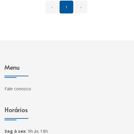
‹
1
›
Menu
Fale conosco
Horários
Seg à sex
:
9h às 18h