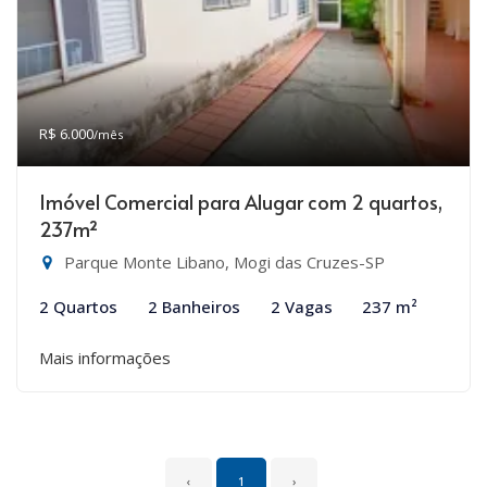
R$ 6.000
/mês
Imóvel Comercial para Alugar com 2 quartos,
237m²
Parque Monte Libano, Mogi das Cruzes-SP
2 Quartos
2 Banheiros
2 Vagas
237 m²
Mais informações
‹
1
›