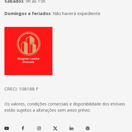
Sábados
:
9h às 15h
Domingos e feriados
:
Não haverá expediente
Página inicial
CRECI: 108188 F
Os valores, condições comerciais e disponibilidade dos imóveis
estão sujeitos a alterações sem aviso prévio.
Youtube
Facebook
Instagram
Twitter
Linkedin
Pinterest