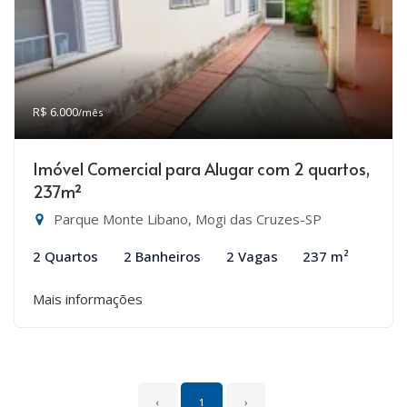
R$ 6.000
/mês
Imóvel Comercial para Alugar com 2 quartos,
237m²
Parque Monte Libano, Mogi das Cruzes-SP
2 Quartos
2 Banheiros
2 Vagas
237 m²
Mais informações
‹
1
›