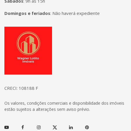
Sábados
:
9h às 15h
Domingos e feriados
:
Não haverá expediente
Página inicial
CRECI: 108188 F
Os valores, condições comerciais e disponibilidade dos imóveis
estão sujeitos a alterações sem aviso prévio.
Youtube
Facebook
Instagram
Twitter
Linkedin
Pinterest