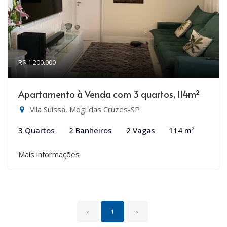
R$ 1.200.000
Apartamento à Venda com 3 quartos, 114m²
Vila Suissa, Mogi das Cruzes-SP
3 Quartos
2 Banheiros
2 Vagas
114 m²
Mais informações
‹
1
›