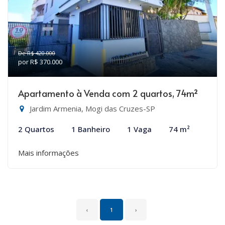
De R$ 420.000
por R$ 370.000
Apartamento à Venda com 2 quartos, 74m²
Jardim Armenia, Mogi das Cruzes-SP
2 Quartos
1 Banheiro
1 Vaga
74 m²
Mais informações
‹
1
›