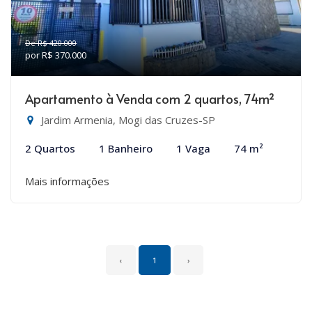
De R$ 420.000
por R$ 370.000
Apartamento à Venda com 2 quartos, 74m²
Jardim Armenia, Mogi das Cruzes-SP
2 Quartos
1 Banheiro
1 Vaga
74 m²
Mais informações
‹
1
›