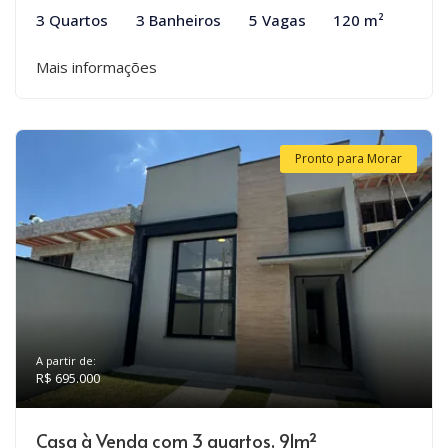
3 Quartos
3 Banheiros
5 Vagas
120 m²
Mais informações
Pronto para Morar
A partir de:
R$ 695.000
Casa à Venda com 3 quartos, 91m²