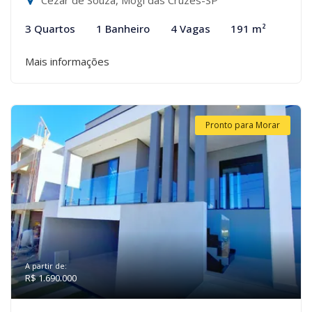
Cezar de Souza, Mogi das Cruzes-SP
3 Quartos
1 Banheiro
4 Vagas
191 m²
Mais informações
Pronto para Morar
A partir de:
R$ 1.690.000