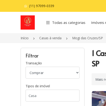
(11) 97099-0339
Página inicial
Todas as categorias
Imóveis 
Início
Casas à venda
Mogi das Cruzes/SP
1 Ca
Filtrar
SP
Transação
Ordenar
Tipos de imóvel