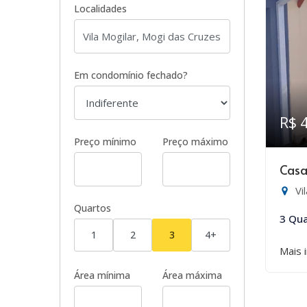
Localidades
Em condomínio fechado?
R$ 
Preço mínimo
Preço máximo
Casa
Vi
Quartos
3 Qua
1
2
3
4+
Mais 
Área mínima
Área máxima