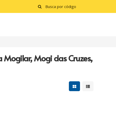
 Mogilar, Mogi das Cruzes,
Mostrar resultados e
Mostrar resulta