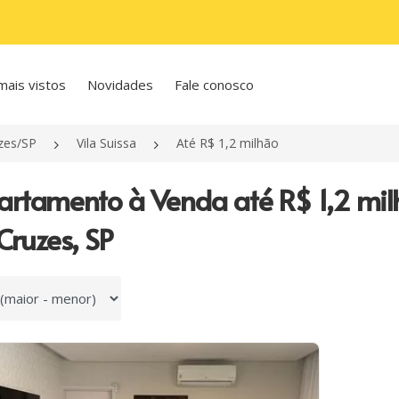
mais vistos
Novidades
Fale conosco
zes/SP
Vila Suissa
Até R$ 1,2 milhão
artamento à Venda até R$ 1,2 mil
Cruzes, SP
 por