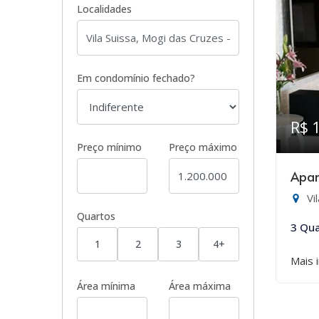
Localidades
Em condomínio fechado?
R$ 
Preço mínimo
Preço máximo
Apar
Vi
Quartos
3 Qua
1
2
3
4+
Mais 
Área mínima
Área máxima