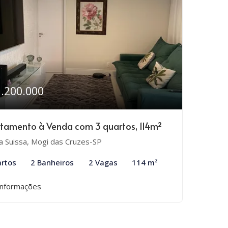
1.200.000
tamento à Venda com 3 quartos, 114m²
la Suissa, Mogi das Cruzes-SP
rtos
2 Banheiros
2 Vagas
114 m²
informações