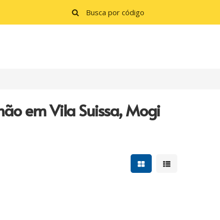
hão em Vila Suissa, Mogi
Mostrar resultados e
Mostrar resulta