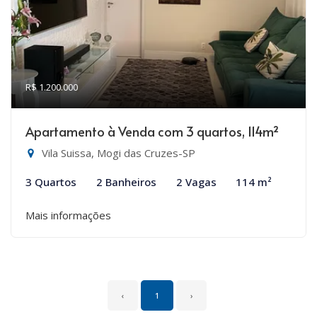
R$ 1.200.000
Apartamento à Venda com 3 quartos, 114m²
Vila Suissa, Mogi das Cruzes-SP
3 Quartos
2 Banheiros
2 Vagas
114 m²
Mais informações
‹
1
›