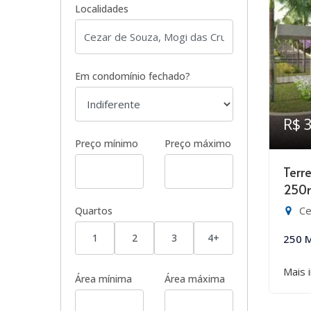
Localidades
Em condomínio fechado?
R$ 
Preço mínimo
Preço máximo
Terr
250
Ce
Quartos
1
2
3
4+
250 
Mais 
Área mínima
Área máxima