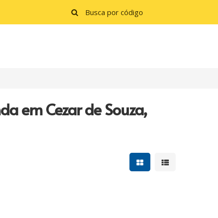
nda em Cezar de Souza,
Mostrar resultados e
Mostrar resulta