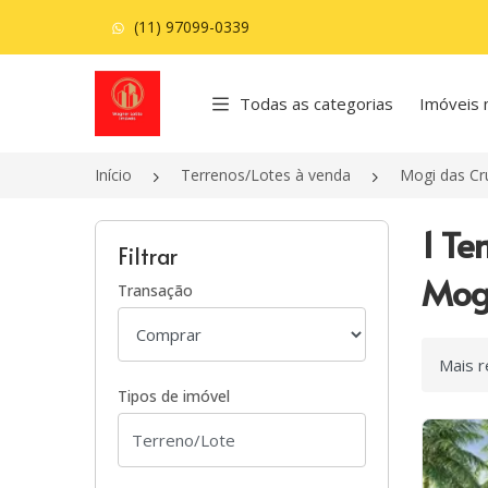
(11) 97099-0339
Página inicial
Todas as categorias
Imóveis 
Início
Terrenos/Lotes à venda
Mogi das Cr
1 Te
Filtrar
Mogi
Transação
Ordenar
Tipos de imóvel