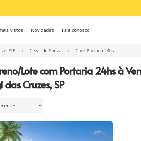
mais vistos
Novidades
Fale conosco
uzes/SP
Cezar de Souza
Com Portaria 24hs
rreno/Lote com Portaria 24hs à Ve
 das Cruzes, SP
 por