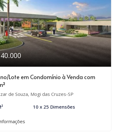
340.000
eno/Lote em Condomínio à Venda com
m²
zar de Souza, Mogi das Cruzes-SP
M²
10 x 25 Dimensões
informações