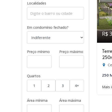
Localidades
Em condomínio fechado?
R$ 
Terr
Preço mínimo
Preço máximo
250
Ce
250 
Quartos
1
2
3
4+
Mais 
Área mínima
Área máxima