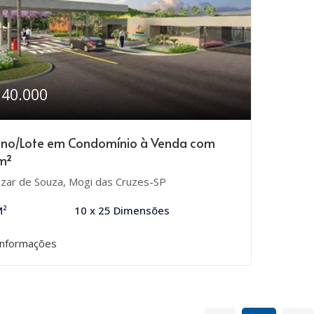
340.000
eno/Lote em Condomínio à Venda com
m²
zar de Souza, Mogi das Cruzes-SP
M²
10 x 25 Dimensões
informações