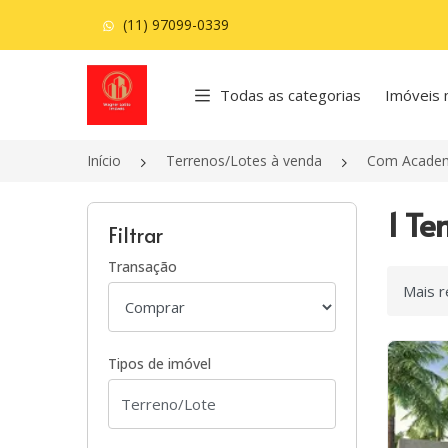
(11) 97099-0339
Página inicial
Todas as categorias
Imóveis 
Início
Terrenos/Lotes à venda
Com Acade
1 Te
Filtrar
Transação
Ordenar
Tipos de imóvel