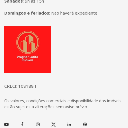
Sábados
:
9h às 15h
Domingos e feriados
:
Não haverá expediente
Página inicial
CRECI: 108188 F
Os valores, condições comerciais e disponibilidade dos imóveis
estão sujeitos a alterações sem aviso prévio.
Youtube
Facebook
Instagram
Twitter
Linkedin
Pinterest