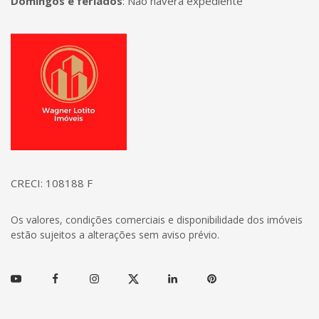
Domingos e feriados
:
Não haverá expediente
Página inicial
CRECI: 108188 F
Os valores, condições comerciais e disponibilidade dos imóveis
estão sujeitos a alterações sem aviso prévio.
Youtube
Facebook
Instagram
Twitter
Linkedin
Pinterest