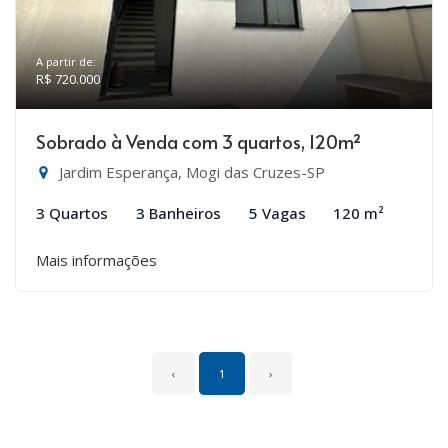
A partir de:
R$ 720.000
Sobrado à Venda com 3 quartos, 120m²
Jardim Esperança, Mogi das Cruzes-SP
3 Quartos
3 Banheiros
5 Vagas
120 m²
Mais informações
‹
1
›