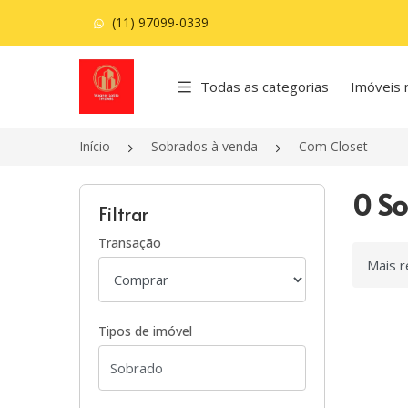
(11) 97099-0339
Página inicial
Todas as categorias
Imóveis 
Início
Sobrados à venda
Com Closet
0 So
Filtrar
Transação
Ordenar
Tipos de imóvel