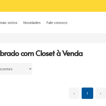
mais vistos
Novidades
Fale conosco
brado com Closet à Venda
 por
‹
1
›