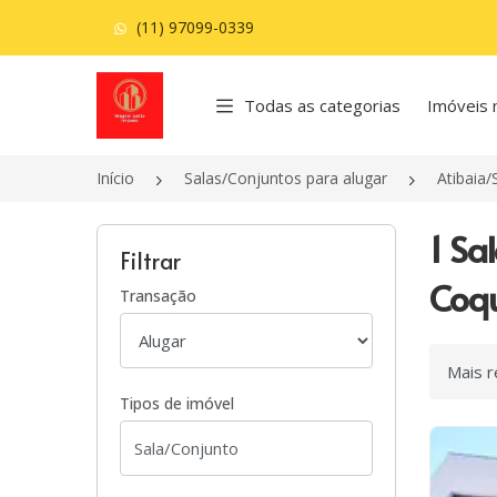
(11) 97099-0339
Página inicial
Todas as categorias
Imóveis 
Início
Salas/Conjuntos para alugar
Atibaia/
1 Sa
Filtrar
Coqu
Transação
Ordenar
Tipos de imóvel