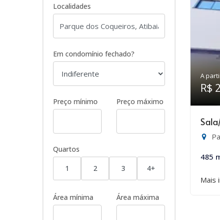
Localidades
Em condomínio fechado?
A parti
R$ 
Preço mínimo
Preço máximo
Sala
Pa
Quartos
485 
1
2
3
4+
Mais 
Área mínima
Área máxima