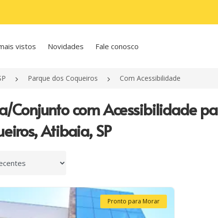
mais vistos
Novidades
Fale conosco
SP
Parque dos Coqueiros
Com Acessibilidade
la/Conjunto com Acessibilidade p
eiros, Atibaia, SP
 por
Pronto para Morar