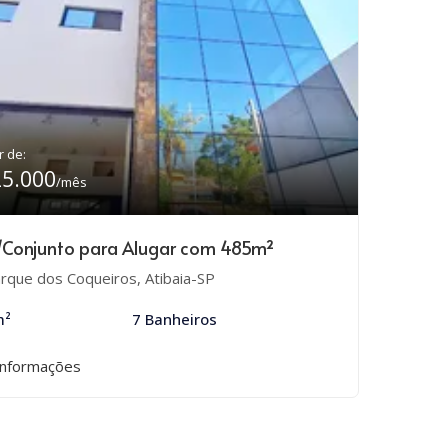
r de:
25.000
/mês
/Conjunto para Alugar com 485m²
rque dos Coqueiros, Atibaia-SP
m²
7 Banheiros
informações