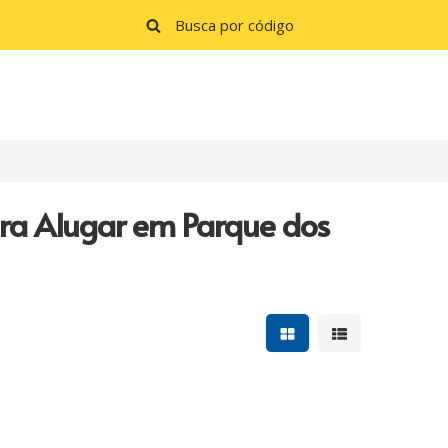
ara Alugar em Parque dos
Mostrar resultados e
Mostrar resulta