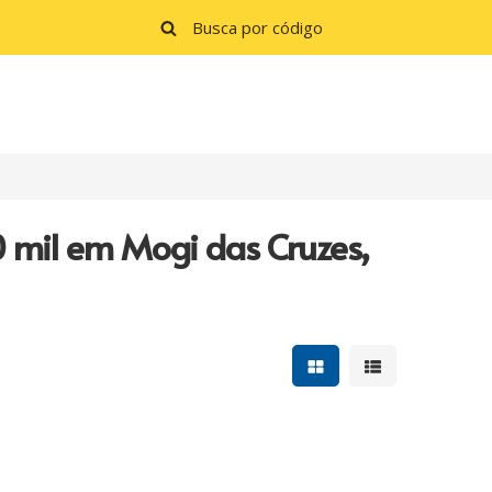
10 mil em Mogi das Cruzes,
Mostrar resultados e
Mostrar resulta