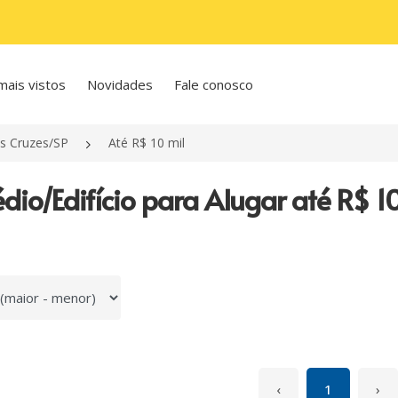
mais vistos
Novidades
Fale conosco
s Cruzes/SP
Até R$ 10 mil
édio/Edifício para Alugar até R$ 
 por
‹
1
›