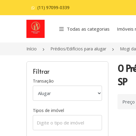
(11) 97099-0339
Página inicial
Todas as categorias
Imóveis 
Início
Prédios/Edifícios para alugar
Mogi da
0 Pr
Filtrar
SP
Transação
Ordenar
Tipos de imóvel