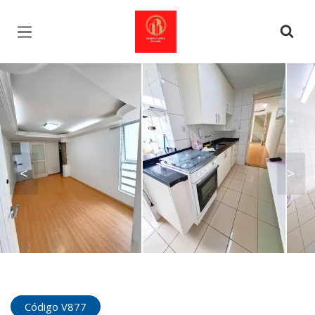
Página inicial
<
>
Código V877