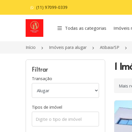
(11) 97099-0339
Página inicial
Todas as categorias
Imóveis 
Início
Imóveis para alugar
Atibaia/SP
1 Im
Filtrar
Transação
Ordenar
Tipos de imóvel