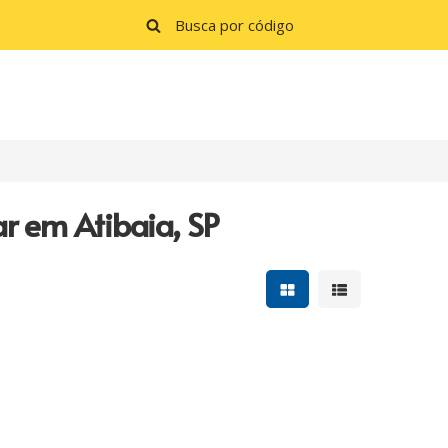
r em Atibaia, SP
Mostrar resultados e
Mostrar resulta