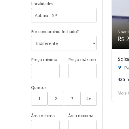
Localidades
Em condomínio fechado?
A parti
R$ 
Sala
Preço mínimo
Preço máximo
Pa
485 
Quartos
Mais 
1
2
3
4+
Área mínima
Área máxima