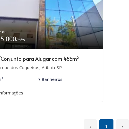
r de:
25.000
/mês
/Conjunto para Alugar com 485m²
rque dos Coqueiros, Atibaia-SP
m²
7 Banheiros
informações
‹
1
›