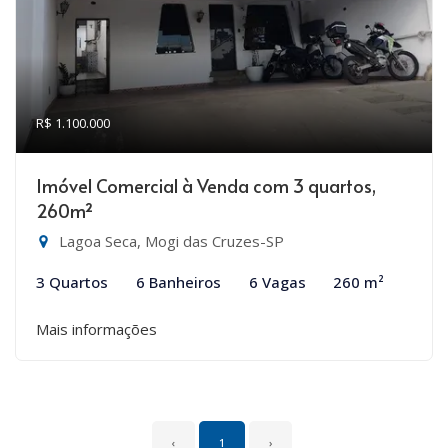
R$ 1.100.000
Imóvel Comercial à Venda com 3 quartos,
260m²
Lagoa Seca, Mogi das Cruzes-SP
3 Quartos
6 Banheiros
6 Vagas
260 m²
Mais informações
‹
1
›