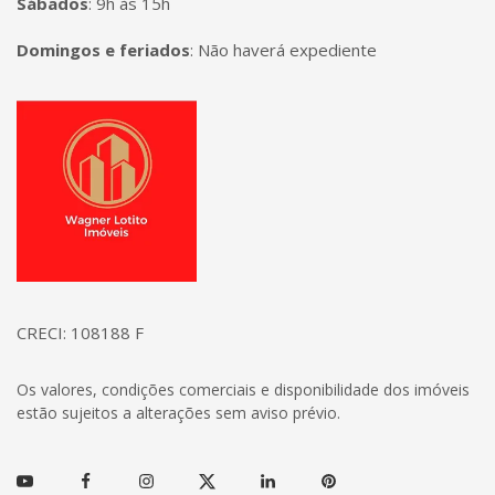
Sábados
:
9h às 15h
Domingos e feriados
:
Não haverá expediente
Página inicial
CRECI: 108188 F
Os valores, condições comerciais e disponibilidade dos imóveis
estão sujeitos a alterações sem aviso prévio.
Youtube
Facebook
Instagram
Twitter
Linkedin
Pinterest