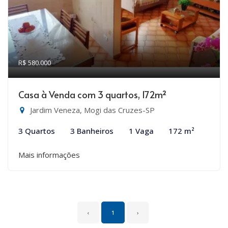
R$ 580.000
Casa à Venda com 3 quartos, 172m²
Jardim Veneza, Mogi das Cruzes-SP
3 Quartos
3 Banheiros
1 Vaga
172 m²
Mais informações
‹
1
›