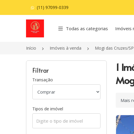
(11) 97099-0339
Página inicial
Todas as categorias
Imóveis 
Início
Imóveis à venda
Mogi das Cruzes/SP
1 Im
Filtrar
Mogi
Transação
Ordenar
Tipos de imóvel