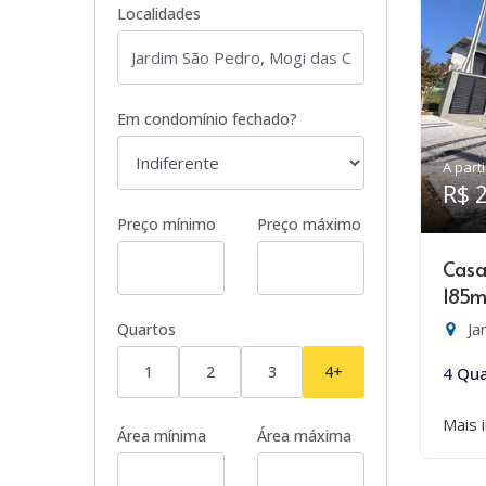
Localidades
Em condomínio fechado?
A parti
R$ 
Preço mínimo
Preço máximo
Casa
185m
Ja
Quartos
1
2
3
4+
4 Qua
Mais 
Área mínima
Área máxima