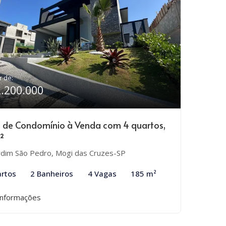
r de:
2.200.000
 de Condomínio à Venda com 4 quartos,
²
rdim São Pedro, Mogi das Cruzes-SP
rtos
2 Banheiros
4 Vagas
185 m²
informações