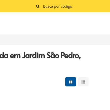
nda em Jardim São Pedro,
Mostrar resultados e
Mostrar resulta