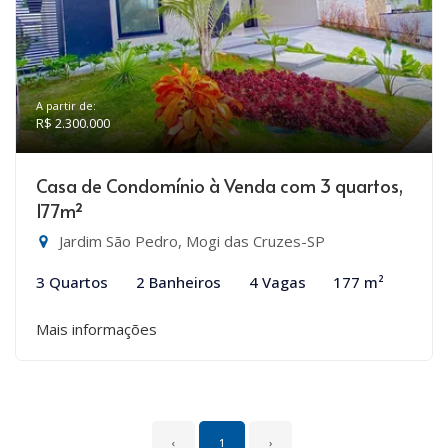
A partir de:
R$ 2.300.000
Casa de Condomínio à Venda com 3 quartos,
177m²
Jardim São Pedro, Mogi das Cruzes-SP
3 Quartos
2 Banheiros
4 Vagas
177 m²
Mais informações
‹
1
›