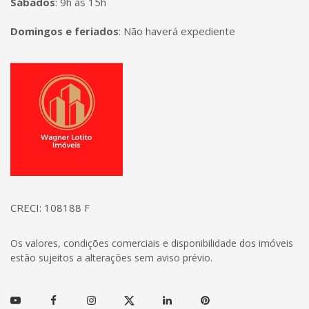
Sábados
:
9h às 15h
Domingos e feriados
:
Não haverá expediente
Página inicial
CRECI: 108188 F
Os valores, condições comerciais e disponibilidade dos imóveis
estão sujeitos a alterações sem aviso prévio.
Youtube
Facebook
Instagram
Twitter
Linkedin
Pinterest