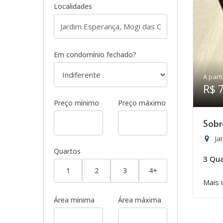
Localidades
Em condomínio fechado?
A parti
R$ 
Preço mínimo
Preço máximo
Sobr
Ja
Quartos
3 Qua
1
2
3
4+
Mais 
Área mínima
Área máxima