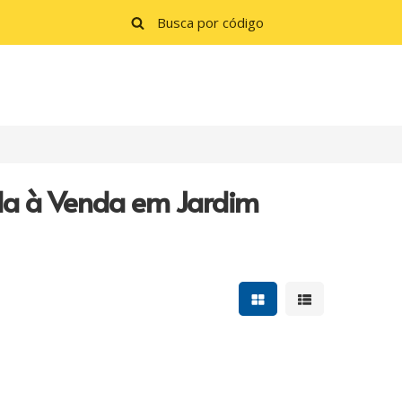
da à Venda em Jardim
Mostrar resultados e
Mostrar resulta