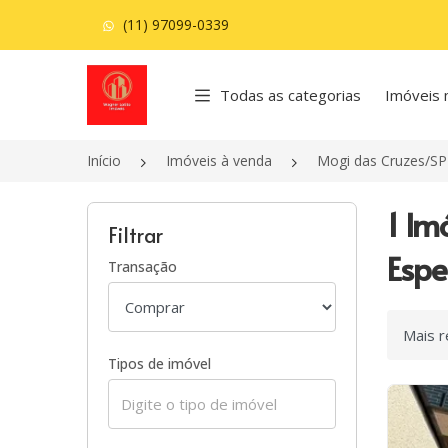
(11) 97099-0339
Página inicial
Todas as categorias
Imóveis 
Início
Imóveis à venda
Mogi das Cruzes/SP
1 Im
Filtrar
Espe
Transação
Ordenar
Tipos de imóvel