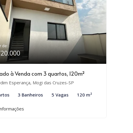
r de:
720.000
ado à Venda com 3 quartos, 120m²
rdim Esperança, Mogi das Cruzes-SP
rtos
3 Banheiros
5 Vagas
120 m²
informações