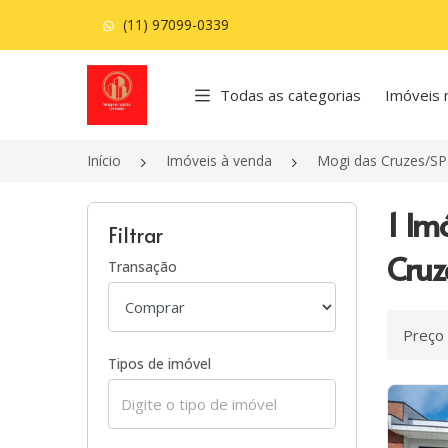
(11) 97099-0339
Página inicial
Todas as categorias
Imóveis 
Início
Imóveis à venda
Mogi das Cruzes/SP
1 Im
Filtrar
Cruz
Transação
Ordenar
Tipos de imóvel