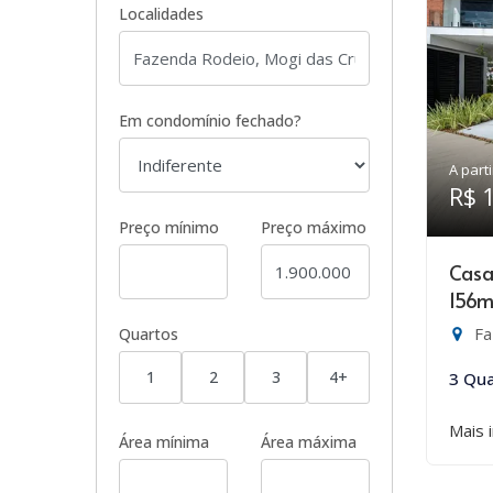
Localidades
Em condomínio fechado?
A parti
R$ 
Preço mínimo
Preço máximo
Casa
156m
Fa
Quartos
1
2
3
4+
3 Qua
Mais 
Área mínima
Área máxima