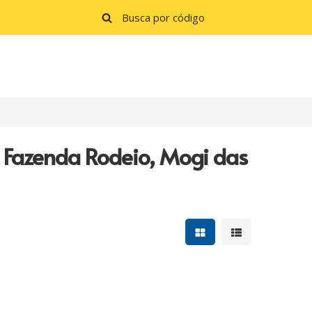
m Fazenda Rodeio, Mogi das
Mostrar resultados e
Mostrar resulta