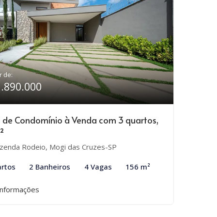
r de:
1.890.000
 de Condomínio à Venda com 3 quartos,
²
zenda Rodeio, Mogi das Cruzes-SP
rtos
2 Banheiros
4 Vagas
156 m²
informações