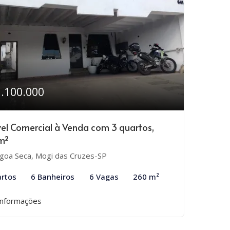
1.100.000
el Comercial à Venda com 3 quartos,
m²
goa Seca, Mogi das Cruzes-SP
rtos
6 Banheiros
6 Vagas
260 m²
informações