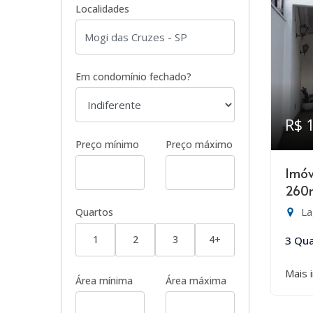
Localidades
Em condomínio fechado?
R$ 
Preço mínimo
Preço máximo
Imóv
260
La
Quartos
1
2
3
4+
3 Qua
Mais 
Área mínima
Área máxima