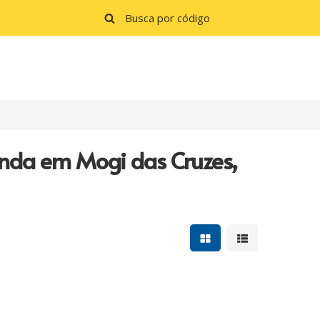
enda em Mogi das Cruzes,
Mostrar resultados e
Mostrar resulta