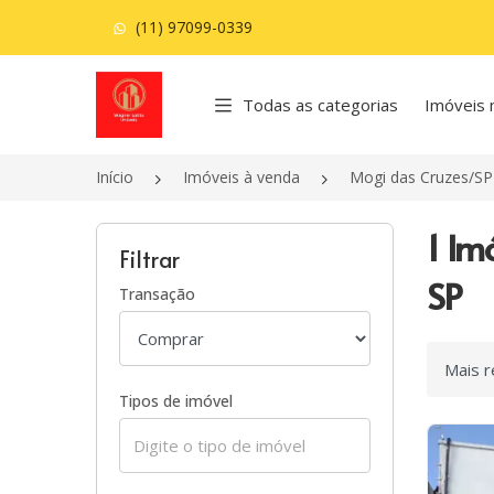
(11) 97099-0339
Página inicial
Todas as categorias
Imóveis 
Início
Imóveis à venda
Mogi das Cruzes/SP
1 Im
Filtrar
SP
Transação
Ordenar
Tipos de imóvel