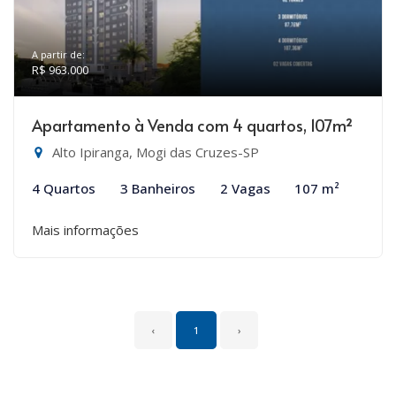
A partir de:
R$ 963.000
Apartamento à Venda com 4 quartos, 107m²
Alto Ipiranga, Mogi das Cruzes-SP
4 Quartos
3 Banheiros
2 Vagas
107 m²
Mais informações
‹
1
›