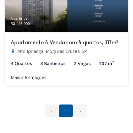
A partir de:
R$ 963.000
Apartamento à Venda com 4 quartos, 107m²
Alto Ipiranga, Mogi das Cruzes-SP
4 Quartos
3 Banheiros
2 Vagas
107 m²
Mais informações
‹
1
›