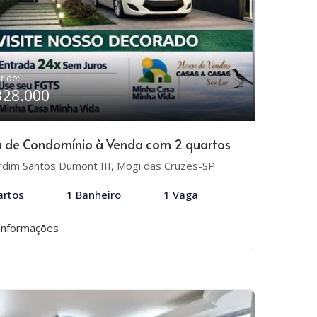
ir de:
328.000
 de Condomínio à Venda com 2 quartos
rdim Santos Dumont III, Mogi das Cruzes-SP
artos
1 Banheiro
1 Vaga
informações