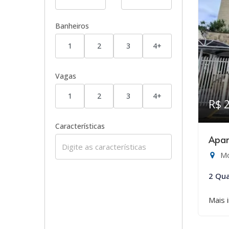
Banheiros
1
2
3
4+
Vagas
1
2
3
4+
R$ 
Características
Apar
Mo
2 Qua
Mais 