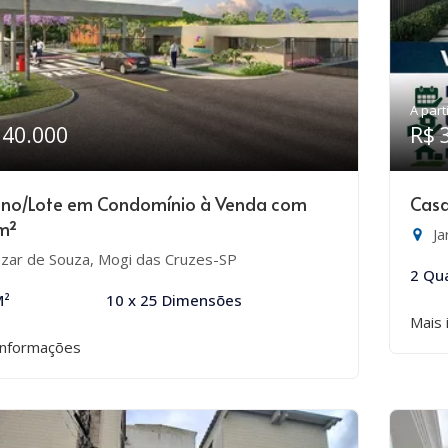
A part
340.000
R$ 
eno/Lote em Condomínio à Venda com
Casa
m²
Ja
zar de Souza, Mogi das Cruzes-SP
2 Qu
M²
10 x 25 Dimensões
Mais 
informações