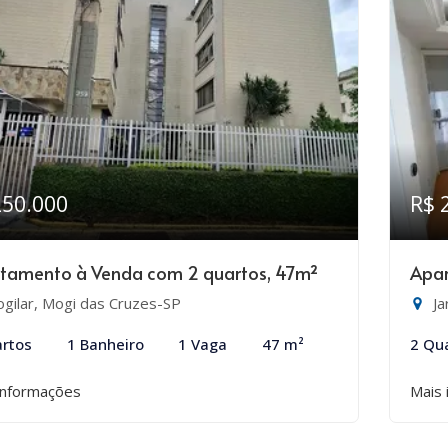
250.000
R$ 
tamento à Venda com 2 quartos, 47m²
Apar
gilar, Mogi das Cruzes-SP
Ja
rtos
1 Banheiro
1 Vaga
47 m²
2 Qu
informações
Mais 