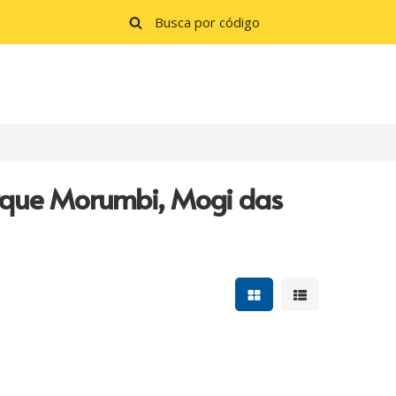
rque Morumbi, Mogi das
Mostrar resultados e
Mostrar resulta