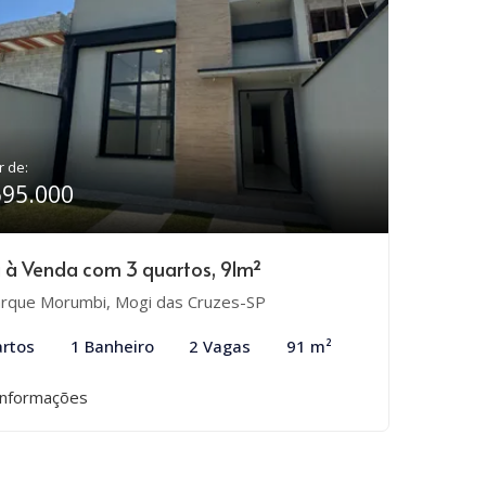
r de:
695.000
 à Venda com 3 quartos, 91m²
rque Morumbi, Mogi das Cruzes-SP
rtos
1 Banheiro
2 Vagas
91 m²
informações