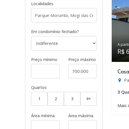
Localidades
Em condomínio fechado?
A parti
R$ 
Preço mínimo
Preço máximo
Casa
Pa
Quartos
3 Qua
1
2
3
4+
Mais 
Área mínima
Área máxima