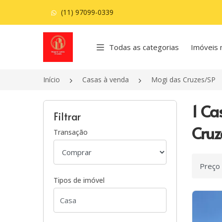
(11) 97099-0339
Página inicial
Todas as categorias
Imóveis 
Início
Casas à venda
Mogi das Cruzes/SP
1 Ca
Filtrar
Cruz
Transação
Ordenar
Tipos de imóvel