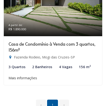
A partir de:
R$ 1.890.000
Casa de Condomínio à Venda com 3 quartos,
156m²
Fazenda Rodeio, Mogi das Cruzes-SP
3 Quartos
2 Banheiros
4 Vagas
156 m²
Mais informações
‹
1
›