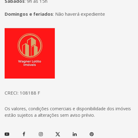
Sábados
:
9h às 15h
Domingos e feriados
:
Não haverá expediente
Página inicial
CRECI: 108188 F
Os valores, condições comerciais e disponibilidade dos imóveis
estão sujeitos a alterações sem aviso prévio.
Youtube
Facebook
Instagram
Twitter
Linkedin
Pinterest