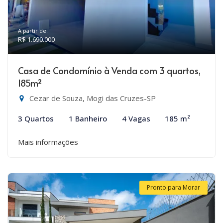
A partir de:
R$ 1.690.000
Casa de Condomínio à Venda com 3 quartos,
185m²
Cezar de Souza, Mogi das Cruzes-SP
3 Quartos
1 Banheiro
4 Vagas
185 m²
Mais informações
Pronto para Morar