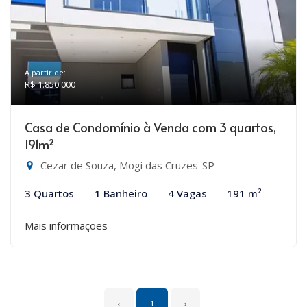
A partir de:
R$ 1.850.000
Casa de Condomínio à Venda com 3 quartos,
191m²
Cezar de Souza, Mogi das Cruzes-SP
3 Quartos
1 Banheiro
4 Vagas
191 m²
Mais informações
‹
1
›