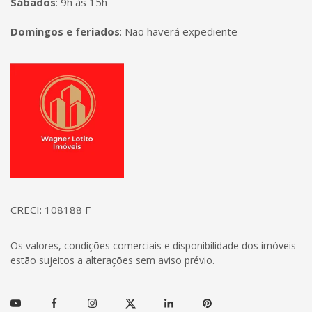
Sábados
:
9h às 15h
Domingos e feriados
:
Não haverá expediente
Página inicial
CRECI: 108188 F
Os valores, condições comerciais e disponibilidade dos imóveis
estão sujeitos a alterações sem aviso prévio.
Youtube
Facebook
Instagram
Twitter
Linkedin
Pinterest