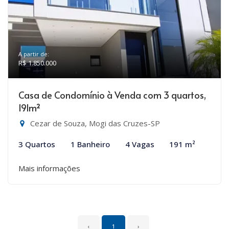
A partir de:
R$ 1.850.000
Casa de Condomínio à Venda com 3 quartos,
191m²
Cezar de Souza, Mogi das Cruzes-SP
3 Quartos
1 Banheiro
4 Vagas
191 m²
Mais informações
‹
1
›