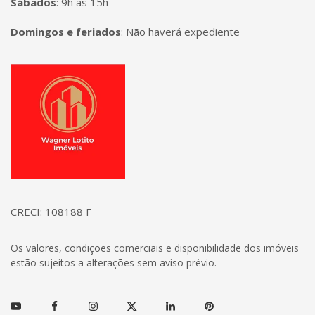
Sábados
:
9h às 15h
Domingos e feriados
:
Não haverá expediente
Página inicial
CRECI: 108188 F
Os valores, condições comerciais e disponibilidade dos imóveis
estão sujeitos a alterações sem aviso prévio.
Youtube
Facebook
Instagram
Twitter
Linkedin
Pinterest