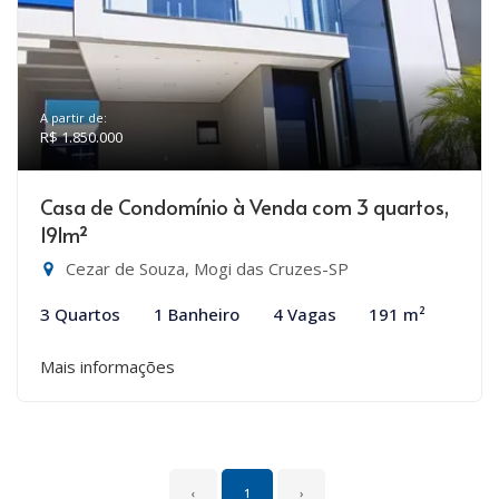
A partir de:
R$ 1.850.000
Casa de Condomínio à Venda com 3 quartos,
191m²
Cezar de Souza, Mogi das Cruzes-SP
3 Quartos
1 Banheiro
4 Vagas
191 m²
Mais informações
‹
1
›