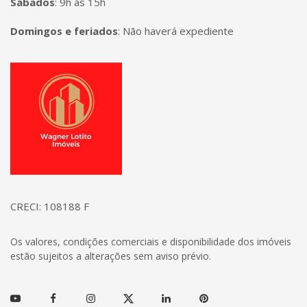
Sábados
:
9h às 15h
Domingos e feriados
:
Não haverá expediente
Página inicial
CRECI: 108188 F
Os valores, condições comerciais e disponibilidade dos imóveis
estão sujeitos a alterações sem aviso prévio.
Youtube
Facebook
Instagram
Twitter
Linkedin
Pinterest