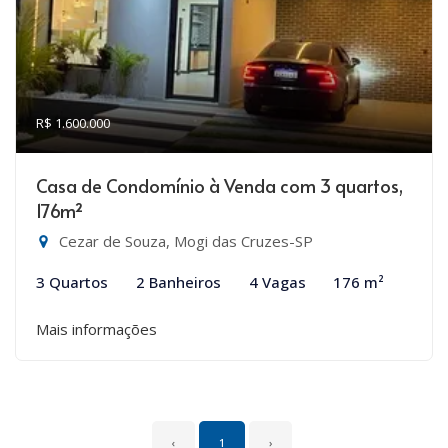
R$ 1.600.000
Casa de Condomínio à Venda com 3 quartos,
176m²
Cezar de Souza, Mogi das Cruzes-SP
3 Quartos
2 Banheiros
4 Vagas
176 m²
Mais informações
‹
1
›