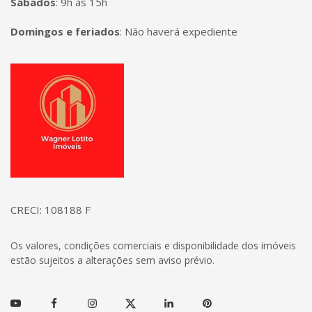
Sábados
:
9h às 15h
Domingos e feriados
:
Não haverá expediente
Página inicial
CRECI: 108188 F
Os valores, condições comerciais e disponibilidade dos imóveis
estão sujeitos a alterações sem aviso prévio.
Youtube
Facebook
Instagram
Twitter
Linkedin
Pinterest