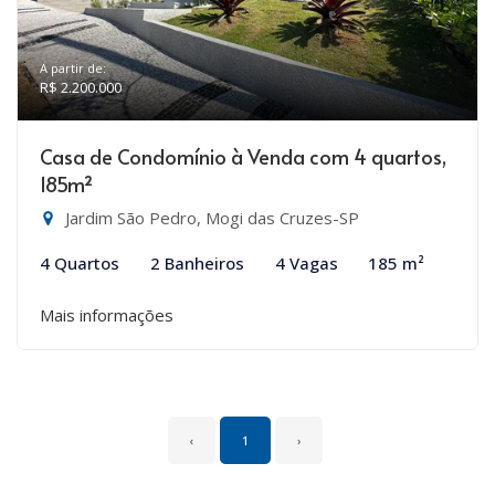
A partir de:
R$ 2.200.000
Casa de Condomínio à Venda com 4 quartos,
185m²
Jardim São Pedro, Mogi das Cruzes-SP
4 Quartos
2 Banheiros
4 Vagas
185 m²
Mais informações
‹
1
›