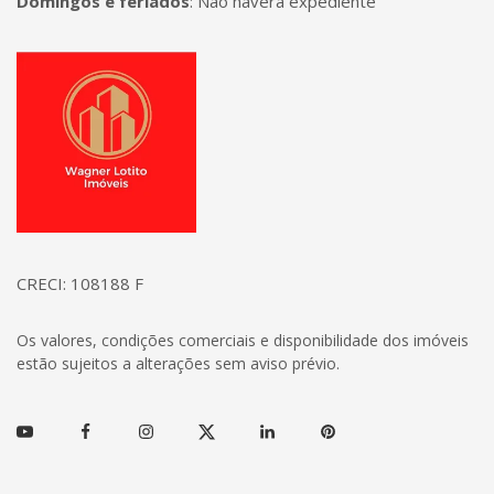
Domingos e feriados
:
Não haverá expediente
Página inicial
CRECI: 108188 F
Os valores, condições comerciais e disponibilidade dos imóveis
estão sujeitos a alterações sem aviso prévio.
Youtube
Facebook
Instagram
Twitter
Linkedin
Pinterest