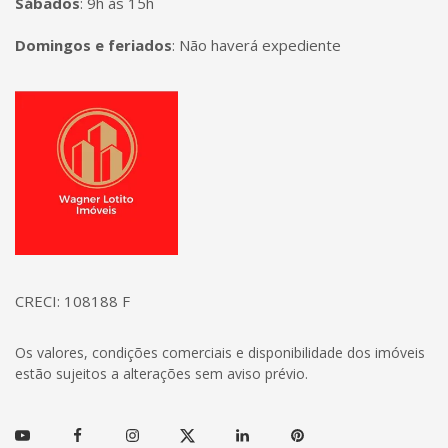
Sábados
:
9h às 15h
Domingos e feriados
:
Não haverá expediente
Página inicial
CRECI: 108188 F
Os valores, condições comerciais e disponibilidade dos imóveis
estão sujeitos a alterações sem aviso prévio.
Youtube
Facebook
Instagram
Twitter
Linkedin
Pinterest