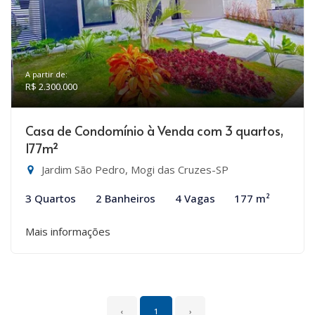
A partir de:
R$ 2.300.000
Casa de Condomínio à Venda com 3 quartos,
177m²
Jardim São Pedro, Mogi das Cruzes-SP
3 Quartos
2 Banheiros
4 Vagas
177 m²
Mais informações
‹
1
›