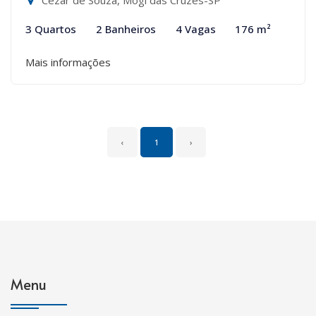
Cezar de Souza, Mogi das Cruzes-SP
3 Quartos
2 Banheiros
4 Vagas
176 m²
Mais informações
‹
1
›
Menu