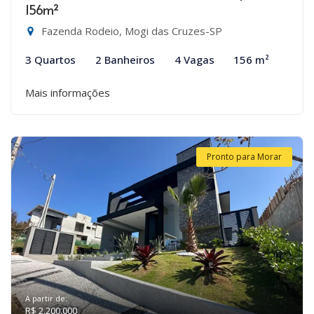
156m²
Fazenda Rodeio, Mogi das Cruzes-SP
3 Quartos
2 Banheiros
4 Vagas
156 m²
Mais informações
Pronto para Morar
A partir de:
R$ 2.200.000