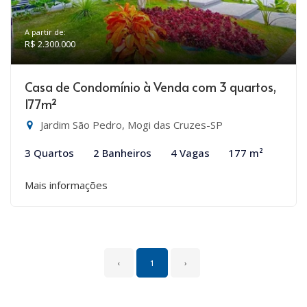
A partir de:
R$ 2.300.000
Casa de Condomínio à Venda com 3 quartos,
177m²
Jardim São Pedro, Mogi das Cruzes-SP
3 Quartos
2 Banheiros
4 Vagas
177 m²
Mais informações
‹
1
›