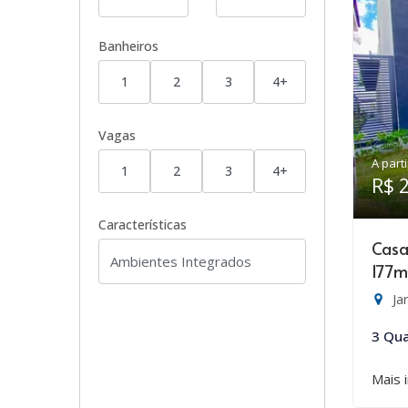
Banheiros
1
2
3
4+
Vagas
A parti
1
2
3
4+
R$ 
Características
Casa
177m
Ja
3 Qua
Mais 