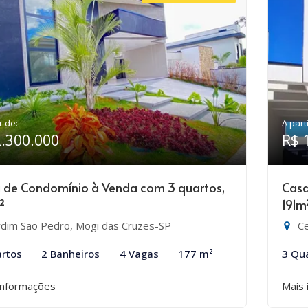
r de:
A part
2.300.000
R$ 
 de Condomínio à Venda com 3 quartos,
Casa
²
191m
rdim São Pedro, Mogi das Cruzes-SP
Ce
rtos
2 Banheiros
4 Vagas
177 m²
3 Qu
informações
Mais 