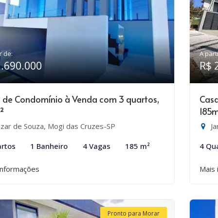
r de:
A part
1.690.000
R$ 
 de Condomínio à Venda com 3 quartos,
Casa
²
185
zar de Souza, Mogi das Cruzes-SP
Ja
rtos
1 Banheiro
4 Vagas
185 m²
4 Qu
informações
Mais 
Pronto para Morar