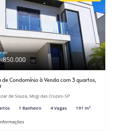
ir de:
1.850.000
 de Condomínio à Venda com 3 quartos,
²
zar de Souza, Mogi das Cruzes-SP
artos
1 Banheiro
4 Vagas
191 m²
informações