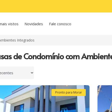
mais vistos
Novidades
Fale conosco
mbientes Integrados
sas de Condomínio com Ambiente
 por
Pronto para Morar