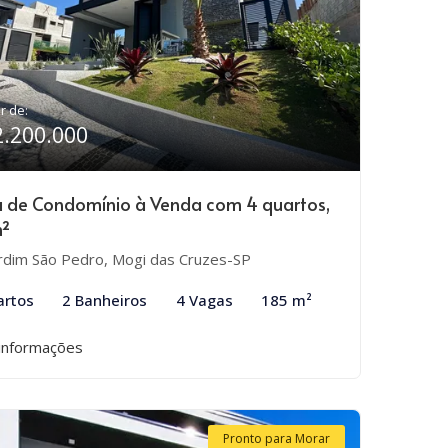
ir de:
2.200.000
 de Condomínio à Venda com 4 quartos,
m²
rdim São Pedro, Mogi das Cruzes-SP
artos
2 Banheiros
4 Vagas
185 m²
informações
Pronto para Morar