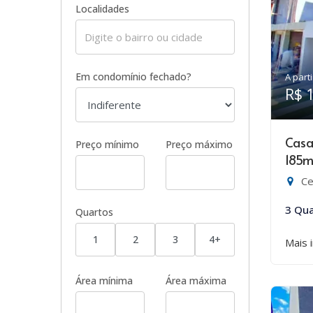
Localidades
Em condomínio fechado?
A parti
R$ 
Casa
Preço mínimo
Preço máximo
185m
Ce
3 Qua
Quartos
1
2
3
4+
Mais 
Área mínima
Área máxima