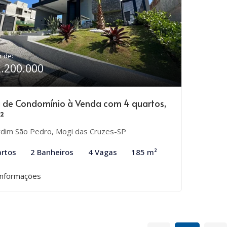
r de:
2.200.000
 de Condomínio à Venda com 4 quartos,
²
rdim São Pedro, Mogi das Cruzes-SP
rtos
2 Banheiros
4 Vagas
185 m²
informações