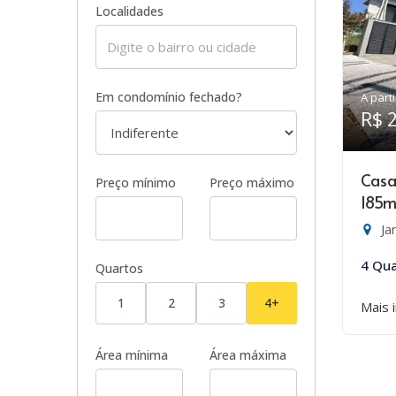
Localidades
Em condomínio fechado?
A parti
R$ 
Casa
Preço mínimo
Preço máximo
185m
Ja
4 Qua
Quartos
1
2
3
4+
Mais 
Área mínima
Área máxima