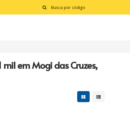
 mil em Mogi das Cruzes,
Mostrar resultados e
Mostrar resulta