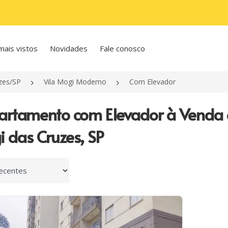
mais vistos
Novidades
Fale conosco
zes/SP
Vila Mogi Moderno
Com Elevador
artamento com Elevador à Venda
 das Cruzes, SP
 por