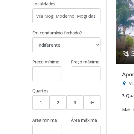
Localidades
Em condomínio fechado?
R$ 
Preço mínimo
Preço máximo
Apar
Vi
Quartos
3 Qua
1
2
3
4+
Mais 
Área mínima
Área máxima