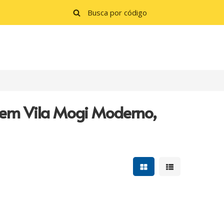
 em Vila Mogi Moderno,
Mostrar resultados e
Mostrar resulta